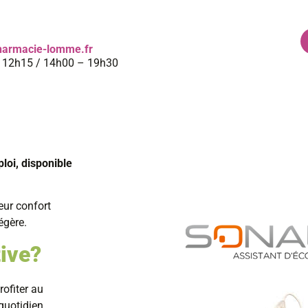
harmacie-lomme.fr
– 12h15 / 14h00 – 19h30
Matériel médical
Espace bébé
Qui sommes 
loi, disponible
eur confort
égère.
tive?
rofiter au
quotidien,