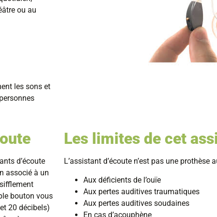
héâtre ou au
ent les sons et
s personnes
coute
Les limites de cet ass
tants d’écoute
L’assistant d’écoute n’est pas une prothèse au
n associé à un
Aux déficients de l’ouïe
sifflement
Aux pertes auditives traumatiques
mple bouton vous
Aux pertes auditives soudaines
et 20 décibels)
En cas d’acouphène